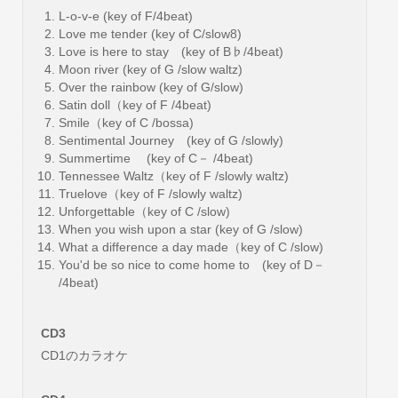
L-o-v-e (key of F/4beat)
Love me tender (key of C/slow8)
Love is here to stay (key of B♭/4beat)
Moon river (key of G /slow waltz)
Over the rainbow (key of G/slow)
Satin doll（key of F /4beat)
Smile（key of C /bossa)
Sentimental Journey (key of G /slowly)
Summertime (key of C－ /4beat)
Tennessee Waltz（key of F /slowly waltz)
Truelove（key of F /slowly waltz)
Unforgettable（key of C /slow)
When you wish upon a star (key of G /slow)
What a difference a day made（key of C /slow)
You'd be so nice to come home to (key of D－
/4beat)
CD3
CD1のカラオケ