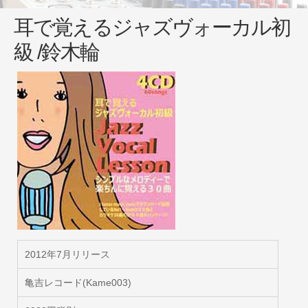
スタジオ一棟貸し
耳で覚えるジャズヴォーカル初
AUDIO
ABOUT US
級 /鈴木輪
LESSON
ＣＤショップ
よくあるご質問
予約
2012年7月リリース
亀吉レコード(Kame003)