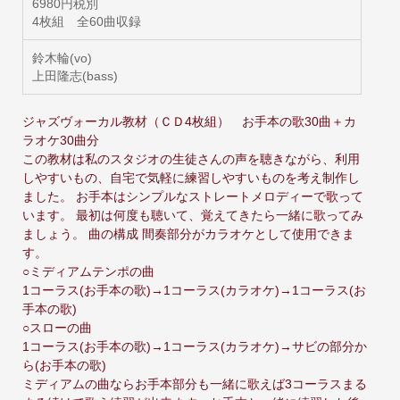
6980円
税別
4枚組 全60曲収録
鈴木輪(vo)
上田隆志(bass)
ジャズヴォーカル教材（ＣＤ4枚組） お手本の歌30曲＋カ
ラオケ30曲分
この教材は私のスタジオの生徒さんの声を聴きながら、利用
しやすいもの、自宅で気軽に練習しやすいものを考え制作し
ました。 お手本はシンプルなストレートメロディーで歌って
います。 最初は何度も聴いて、覚えてきたら一緒に歌ってみ
ましょう。 曲の構成 間奏部分がカラオケとして使用できま
す。
○ミディアムテンポの曲
1コーラス(お手本の歌)→1コーラス(カラオケ)→1コーラス(お
手本の歌)
○スローの曲
1コーラス(お手本の歌)→1コーラス(カラオケ)→サビの部分か
ら(お手本の歌)
ミディアムの曲ならお手本部分も一緒に歌えば3コーラスまる