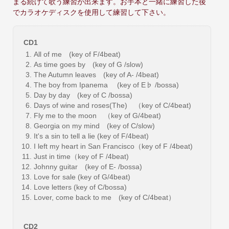
まる続けて歌う練習が出来ます。お手本と一緒に練習した後
でカラオケディスクを使用して練習して下さい。
CD1
All of me (key of F/4beat)
As time goes by (key of G /slow)
The Autumn leaves (key of A- /4beat)
The boy from Ipanema (key of E♭ /bossa)
Day by day (key of C /bossa)
Days of wine and roses(The) （key of C/4beat)
Fly me to the moon （key of G/4beat)
Georgia on my mind (key of C/slow)
It's a sin to tell a lie (key of F/4beat)
I left my heart in San Francisco（key of F /4beat)
Just in time（key of F /4beat)
Johnny guitar (key of E- /bossa)
Love for sale (key of G/4beat)
Love letters (key of C/bossa)
Lover, come back to me (key of C/4beat）
CD2